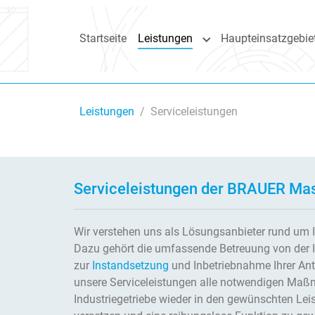
Skip to main content
Skip to page footer
Startseite
Leistungen
Haupteinsatzgebie
Submenu for "Leistun
You are here:
Leistungen
Serviceleistungen
Serviceleistungen der BRAUER Ma
Wir verstehen uns als Lösungsanbieter rund um Ih
Dazu gehört die umfassende Betreuung von der 
zur
Instandsetzung
und Inbetriebnahme Ihrer Ant
unsere Serviceleistungen alle notwendigen Maß
Industriegetriebe wieder in den gewünschten Le