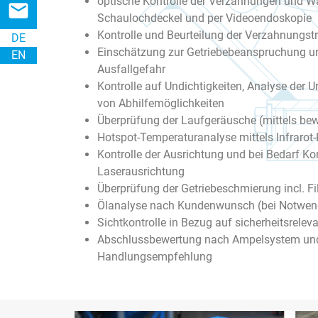
optische Kontrolle der Verzahnungen und Wä
email
Schaulochdeckel und per Videoendoskopie
Kontrolle und Beurteilung der Verzahnungstr
DE
Einschätzung zur Getriebebeanspruchung un
EN
Ausfallgefahr
Kontrolle auf Undichtigkeiten, Analyse der 
von Abhilfemöglichkeiten
Überprüfung der Laufgeräusche (mittels be
Hotspot-Temperaturanalyse mittels Infraro
Kontrolle der Ausrichtung und bei Bedarf Kor
Laserausrichtung
Überprüfung der Getriebeschmierung incl. Fil
Ölanalyse nach Kundenwunsch (bei Notwend
Sichtkontrolle in Bezug auf sicherheitsrele
Abschlussbewertung nach Ampelsystem und
Handlungsempfehlung