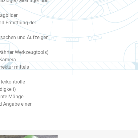
lzlager/Gleitlager über
agbilder
d Ermittlung der
Ursachen und Aufzeigen
währter Werkzeugtools)
t-Kamera
rektur mittels
terkontrolle
igkeit)
vante Mängel
 Angabe einer