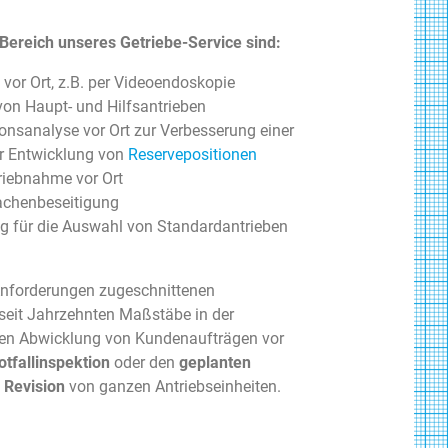
ereich unseres Getriebe-Service sind:
vor Ort, z.B. per Videoendoskopie
on Haupt- und Hilfsantrieben
sanalyse vor Ort zur Verbesserung einer
r Entwicklung von
Reservepositionen
riebnahme vor Ort
achenbeseitigung
g für die Auswahl von Standardantrieben
 Anforderungen zugeschnittenen
seit Jahrzehnten Maßstäbe in der
eren Abwicklung von Kundenaufträgen vor
otfallinspektion
oder den
geplanten
 Revision
von ganzen Antriebseinheiten.