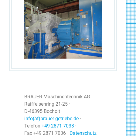
BRAUER Maschinentechnik AG
·
Raiffeisenring 21-25
·
D-46395 Bocholt
·
info(at)brauer-getriebe.de
·
Telefon
+49 2871 7033
·
Fax +49 2871 7036
·
Datenschutz
·