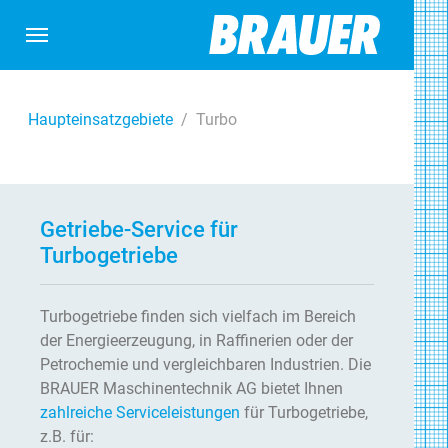
Skip to main content
Skip to page footer
You are here:
Haupteinsatzgebiete
Turbo
Getriebe-Service für
Turbogetriebe
Turbogetriebe finden sich vielfach im Bereich
der Energieerzeugung, in Raffinerien oder der
Petrochemie und vergleichbaren Industrien. Die
BRAUER Maschinentechnik AG bietet Ihnen
zahlreiche Serviceleistungen
für Turbogetriebe,
z.B. für: