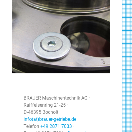
BRAUER Maschinentechnik AG
·
Raiffeisenring 21-25
·
D-46395 Bocholt
·
info(at)brauer-getriebe.de
·
Telefon
+49 2871 7033
·