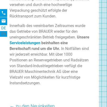
versehen und durch eine hochwertige
Verpackung geschützt erfolgte der
phone
Rücktransport zum Kunden.
email
Innerhalb des vereinbarten Zeitraumes wurde
DE
das Getriebe von BRAUER wieder für den
EN
uneingeschränkten Betrieb freigegeben.
Unsere
Serviceleistungen
beinhalten eine
Bereitschaft rund um die Uhr.
In Notfällen sind
wir jederzeit erreichbar. Mit über 1000
Positionen an Reservegetrieben und Radsätzen
von Standard-Industriegetrieben verfügt die
BRAUER Maschinentechnik AG über eine
Vielzahl von Möglichkeiten für kurzfristige
Instandsetzungen.
← zu den Neuigkeiten